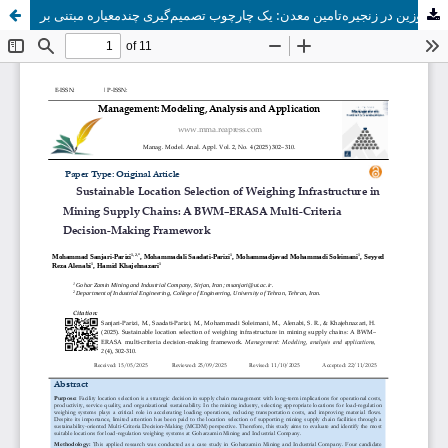
مکان‌یابی پایدار زیرساخت‌های توزین در زنجیره‌تامین معدن: یک چارچوب تصمیم‌گیری چندمعیاره مبتنی بر BWM-ERASA