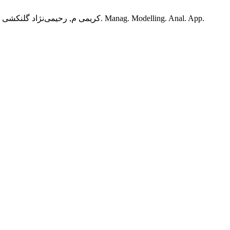
کریمی م, رحیمی‌نژاد گلنکشی م, باز