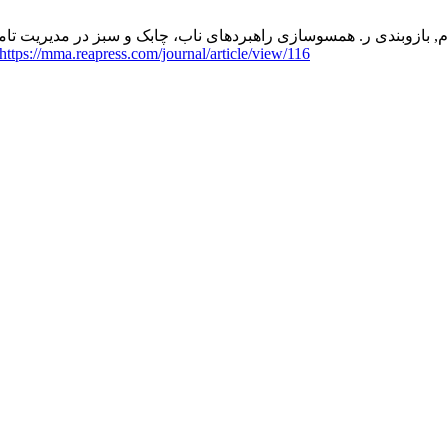
وبندی ر. همسوسازی راهبردهای ناب، چابک و سبز در مدیریت تامین: یک چارچوب یکپ
https://mma.reapress.com/journal/article/view/116